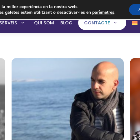
e la millor experiència en la nostra web.
s galetes estem utilitzant o desactivar-les en
parèmetres
.
SERVEIS
QUI SOM
BLOG
CONTACTE