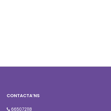
màrqueting digital.
CONTACTA’NS
665072118