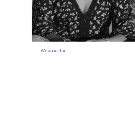
Webmaster
Sóc Mila Zegarra, webmaster i
desenvolupadora de pàgines web. Des
del 2023, ajudo a pimes i autònoms a
crear la seva presència online amb llocs
web funcionals i optimitzats.
Amb experiència en disseny web
intuïtiu, SEO i solucions digitals, ofereixo