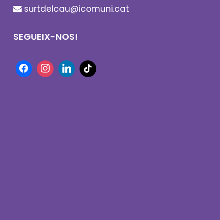
surtdelcau@icomuni.cat
SEGUEIX-NOS!