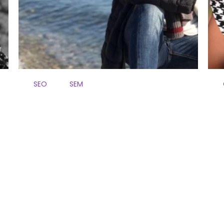
SEO
SEM
Soc Cristian Caballero, fundador
So
d’Icomunica’t. Des del 2015 com a
Me
autònom, gestiono un equip de
i 
professionals en màrqueting digital,
co
disseny i continguts.
Am
Amb més de 20 anys d’experiència en
xa
SEO, SEM, programació i disseny web,
le
oferim solucions integrals de
co