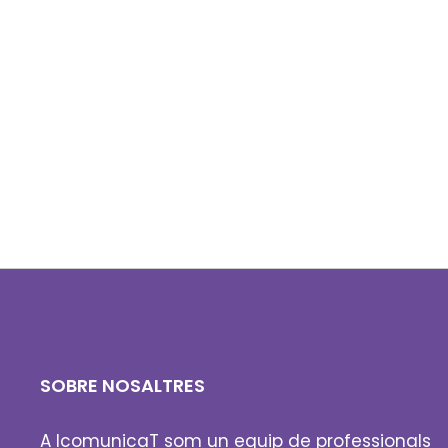
webs professionals per impulsar negocis.
SOBRE NOSALTRES
A IcomunicaT som un equip de professionals