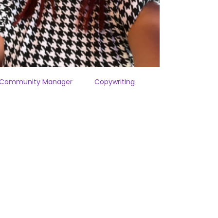
Community Manager
Copywriting
c Belinda Caballero, fotògrafa i Social
dia Manager. Capturo moments únics
creo contingut que connecta amb la
munitat digital.
b experiència en fotografia i gestió de
rxes socials, em mantinc al dia amb
s últimes tendències per oferir
ntingut innovador i de qualitat.